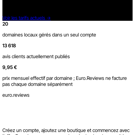
les boutiques et les produits, les widgets, les traductions, les
statistiques et les fonctions d’IA dans les limites du forfait.
Voir les tarifs actuels
→
20
domaines locaux gérés dans un seul compte
13 618
avis clients actuellement publiés
9,95 €
prix mensuel effectif par domaine ; Euro.Reviews ne facture
pas chaque domaine séparément
euro.reviews
Créez un compte, ajoutez une boutique et commencez avec