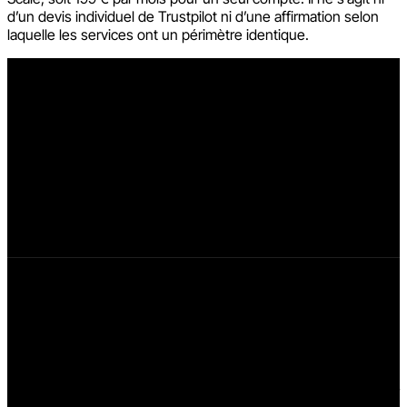
d’un devis individuel de Trustpilot ni d’une affirmation selon
laquelle les services ont un périmètre identique.
Moins d’administration
Un seul changement au lieu de répéter le même
travail à 20 endroits
Les règles d’invitation, la modération des avis, les réponses,
les traductions, les widgets, les résumés par IA et les
statistiques sont gérés de manière centralisée. L’équipe n’a
pas à répéter les mêmes paramètres et vérifications pour
chaque domaine.
Échelle Euro.Reviews
199 €
/ mois HT
Le forfait Scale actuel couvre un compte avec les 20
domaines Top4Mobile, l’administration centralisée, les avis sur