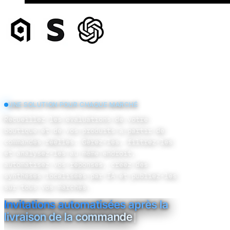
UNE SOLUTION POUR CHAQUE MARCHÉ
Recueillez les évaluations de votre
boutique et de vos produits à partir de
commandes réelles. Gérez-les, filtrez-les
et analysez-les au même endroit,
automatisez vos réponses, créez des
synthèses localisées par IA et publiez-les
sur tous vos marchés.
Invitations automatisées après l
|