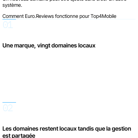
système.
Comment Euro.Reviews fonctionne pour Top4Mobile
01
Une marque, vingt domaines locaux
Les clients achètent sur le domaine de leur marché et dans
leur langue. Pour l’équipe, cependant, chaque domaine
supplémentaire ajoute des invitations, des avis, des réponses,
des traductions, des widgets et des données qui devraient
sinon être vérifiés séparément.
02
Les domaines restent locaux tandis que la gestion
est partagée