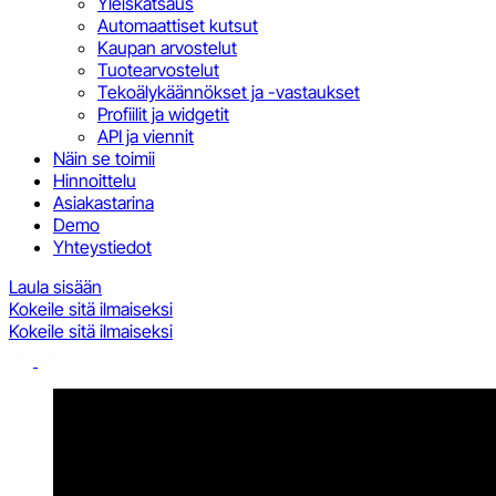
Yleiskatsaus
Automaattiset kutsut
Kaupan arvostelut
Tuotearvostelut
Tekoälykäännökset ja -vastaukset
Profiilit ja widgetit
API ja viennit
Näin se toimii
Hinnoittelu
Asiakastarina
Demo
Yhteystiedot
Laula sisään
Kokeile sitä ilmaiseksi
Kokeile sitä ilmaiseksi