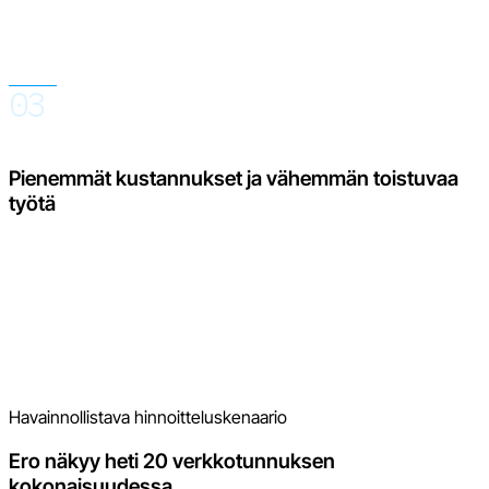
erillisenä, mutta kokoaa ne sisäisesti yhteen tiliin. Tiimi voi
työskennellä koko portfolion parissa tai suodattaa tietyn
verkkotunnuksen, kielen, arvostelutyypin tai ajanjakson.
03
Pienemmät kustannukset ja vähemmän toistuvaa
työtä
Asetuksia ei tarvitse toistaa kahteenkymmeneen kertaan, eikä
raportointia tarvitse koota useista työkaluista. Moderointi,
vastaukset, raportit ja tekoälytoiminnot ovat käytettävissä
yhdessä paikassa, joten tiimi käyttää enemmän aikaa
palautteen käsittelyyn ja vähemmän järjestelmän ylläpitoon.
Havainnollistava hinnoitteluskenaario
Ero näkyy heti 20 verkkotunnuksen
kokonaisuudessa