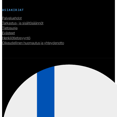
ASIAKIRJAT
Palveluehdot
Tarkastus- ja sisältösäännöt
Tietosuoja
Evästeet
Henkilötietopyyntö
Oikeudellinen huomautus ja yhteydenotto