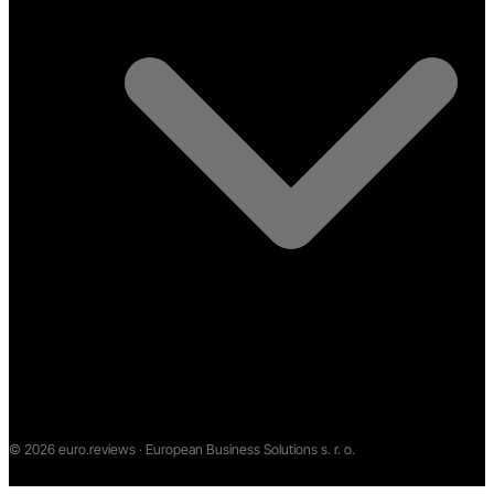
©
2026
euro.reviews · European Business Solutions s. r. o.