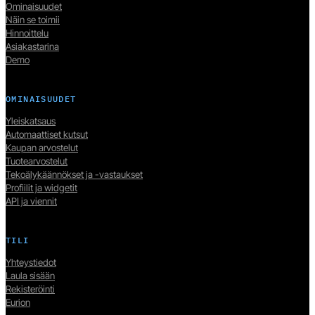
Ominaisuudet
Näin se toimii
Hinnoittelu
Asiakastarina
Demo
OMINAISUUDET
Yleiskatsaus
Automaattiset kutsut
Kaupan arvostelut
Tuotearvostelut
Tekoälykäännökset ja -vastaukset
Profiilit ja widgetit
API ja viennit
TILI
Yhteystiedot
Laula sisään
Rekisteröinti
Eurion