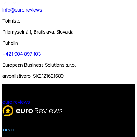
info@euro.reviews
Toimisto
Priemyselná 1, Bratislava, Slovakia
Puhelin
+421 904 897 103
European Business Solutions s.r.o.
arvonlisävero: SK2121621689
euro.reviews
TUOTE