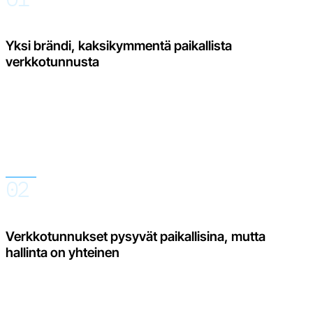
Yksi brändi, kaksikymmentä paikallista
verkkotunnusta
Asiakkaat asioivat oman markkinansa verkkotunnuksella ja
omalla kielellään. Tiimille jokainen uusi verkkotunnus tuo
kuitenkin lisää kutsuja, arvosteluja, vastauksia, käännöksiä,
widgeteitä ja tietoja, jotka pitäisi muuten tarkistaa erikseen.
02
Verkkotunnukset pysyvät paikallisina, mutta
hallinta on yhteinen
Euro.Reviews pitää jokaisen verkkotunnuksen asiakkaille