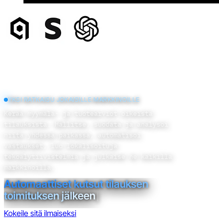
YKSI RATKAISU JOKAISILLE MARKKINOILLE
Kerää myymälä- ja tuotearviot oikeista
tilauksista. Hallitse, suodata ja analysoi
niitä yhdessä paikassa, automatisoi
vastaukset, luo lokalisoituja
tekoälytiivistelmiä ja julkaise ne kaikilla
markkinoilla.
Myym
|
Kokeile sitä ilmaiseksi