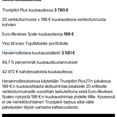
Trustpilot Plus kuukaudessa
3 780 €
20 verkkotunnusta × 189 € kuukaudessa verkkotunnusta
kohden
Euro.Reviews Scale kuukaudessa
199 €
Yksi tili koko Top4Mobile-portfoliolle
Havainnollistava kuukausisäästö
3 581 €
94,7 % pienemmät kuukausikustannukset
42 972 € kahdessatoista kuukaudessa
Havainnollistuksessa käytetään Trustpilot Plus27:n julkaistua
189 €:n kuukausittaista aloitushintaa jokaiselle 20 erilliselle
verkkotunnukselle vuosittain laskutettuna sekä Euro.Reviews
Scalen nykyistä 199 €:n kuukausihintaa yhdelle tilille. Kyseessä
ei ole henkilökohtainen Trustpilot-tarjous eikä väite
palveluiden täysin samasta kattavuudesta.
Vähemmän hallinnollista työtä