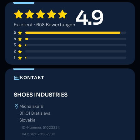
4.9
Exzellent · 658 Bewertungen
5
4
3
2
1
KONTAKT
SHOES INDUSTRIES
Michalská 6
811 01 Bratislava
Slovakia
ID-Nummer: 51023334
VAT: SK2120562730