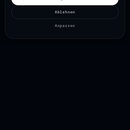
Ablehnen
Anpassen
Über uns
Über uns
Wie funktioniert es
Kontakt
Konto