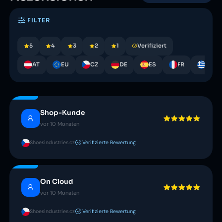
FILTER
5
4
3
2
1
Verifiziert
AT
EU
CZ
DE
ES
FR
GR
Shop-Kunde
vor 10 Monaten
Shoesindustries.cz
Verifizierte Bewertung
On Cloud
vor 10 Monaten
Shoesindustries.cz
Verifizierte Bewertung