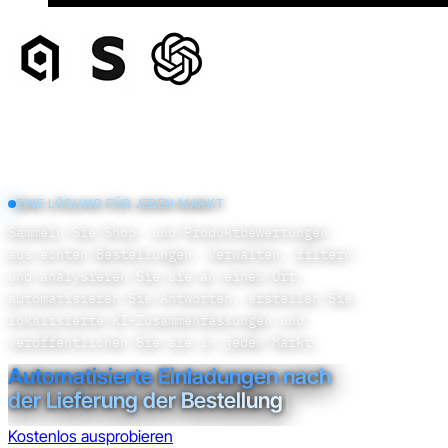
EINE LÖSUNG FÜR JEDEN MARKT
Sammeln Sie Shop- und Produktbewertungen
aus echten Bestellungen. Verwalten, filtern
und analysieren Sie sie an einem Ort,
automatisieren Sie Antworten, erstellen Sie
lokalisierte KI-Zusammenfassungen und
veröffentlichen Sie sie in jedem Markt.
Automatisierte Einladungen nach
der Lieferung der Bestel
|
Kostenlos ausprobieren