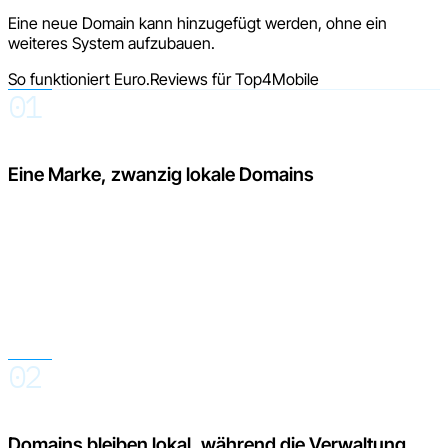
Eine neue Domain kann hinzugefügt werden, ohne ein
weiteres System aufzubauen.
So funktioniert Euro.Reviews für Top4Mobile
01
Eine Marke, zwanzig lokale Domains
Kunden kaufen auf der Domain ihres Marktes und in ihrer
Sprache ein. Für das Team bringt jedoch jede zusätzliche
Domain Einladungen, Bewertungen, Antworten,
Übersetzungen, Widgets und Daten mit sich, die sonst
separat geprüft werden müssten.
02
Domains bleiben lokal, während die Verwaltung