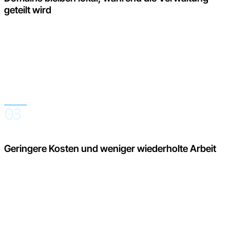
geteilt wird
Euro.Reviews hält jede Domain für Kunden getrennt, führt sie
intern jedoch in einem Konto zusammen. Das Team kann mit
dem vollständigen Portfolio arbeiten oder nach einer
bestimmten Domain, Sprache, Bewertungsart oder einem
Zeitraum filtern.
03
Geringere Kosten und weniger wiederholte Arbeit
Einstellungen müssen nicht zwanzigmal vorgenommen
werden, und Berichte müssen nicht aus mehreren Tools
zusammengestellt werden. Moderation, Antworten, Berichte
und KI-Funktionen sind an einem Ort verfügbar. So verbringt