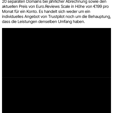
20 separaten Domains bei jährlicher Abrechnung sowie den
aktuellen Preis von Euro.Reviews Scale in Höhe von €199 pro
Monat für ein Konto. Es handelt sich weder um ein
individuelles Angebot von Trustpilot noch um die Behauptung,
dass die Leistungen denselben Umfang haben.
Weniger Verwaltung
Eine Änderung statt derselben Arbeit an 20 Stellen
Einladungsregeln, Bewertungsmoderation, Antworten,
Übersetzungen, Widgets, KI-Zusammenfassungen und
Statistiken werden zentral verwaltet. Das Team muss
dieselben Einstellungen und Prüfungen nicht für jede Domain
wiederholen.
Euro.Reviews Scale
199 €
/ Monat zzgl. MwSt.
Der aktuelle Scale-Tarif umfasst ein Konto mit allen 20