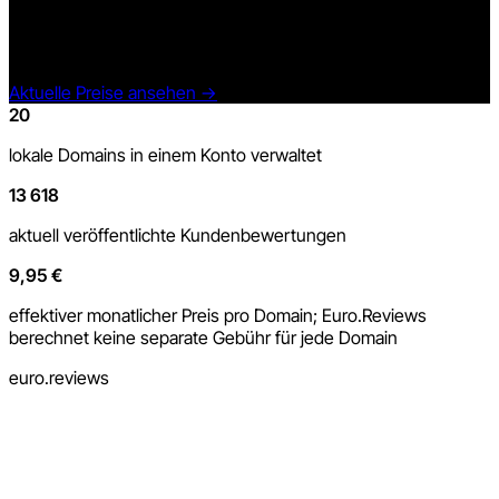
Top4Mobile-Domains, zentraler Verwaltung, Shop- und
Produktbewertungen, Widgets, Übersetzungen, Statistiken
und KI-Funktionen innerhalb der Tarifgrenzen.
Aktuelle Preise ansehen
→
20
lokale Domains in einem Konto verwaltet
13 618
aktuell veröffentlichte Kundenbewertungen
9,95 €
effektiver monatlicher Preis pro Domain; Euro.Reviews
berechnet keine separate Gebühr für jede Domain
euro.reviews